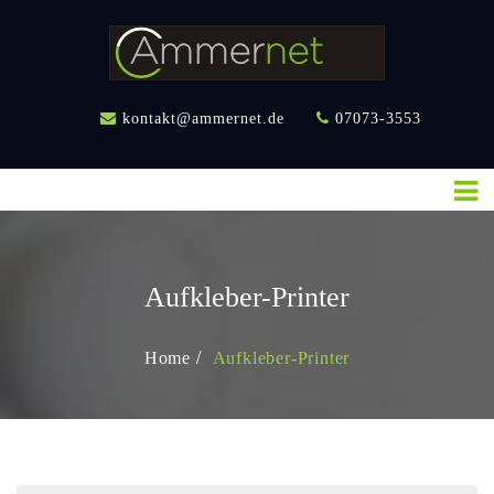
Skip
to
content
AMMERBUCH
kontakt@ammernet.de
07073-3553
AKTUELL
EVENTS
IMMOBILIE-
WOHNUNGEN
KLEINANZEIGEN
Aufkleber-Printer
GEWERBE
Home
Aufkleber-Printer
KONTAKT