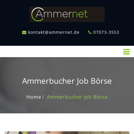
Skip
to
content
AMMERBUCH
kontakt@ammernet.de
07073-3553
AKTUELL
EVENTS
IMMOBILIE-
WOHNUNGEN
KLEINANZEIGEN
Ammerbucher Job Börse
GEWERBE
Home
Ammerbucher Job Börse
KONTAKT