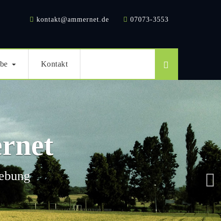
kontakt@ammernet.de
07073-3553
be
Kontakt
rnet
gebung