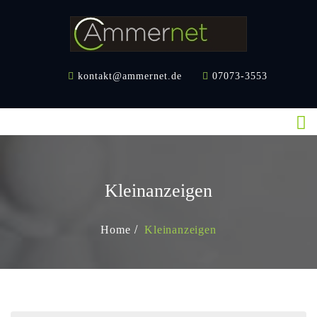
Skip
to
content
AMMERBUCH
kontakt@ammernet.de
07073-3553
AKTUELL
EVENTS
IMMOBILIE-
WOHNUNGEN
KLEINANZEIGEN
Kleinanzeigen
GEWERBE
Home
Kleinanzeigen
KONTAKT